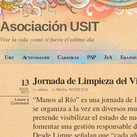
Asociación USIT
Vive la vida como si fuera el ultimo dia
Usit
Actividades
Carreras
PAP
JeA
Erasm
Jornada de Limpieza del V
13
NOV
by
admin
in
Media
,
NOTICIAS
2022
“Manos al Río” es una jornada de l
Leave a
Comment
se organiza a la vez en diversos mu
pretende visibilizar el estado de n
fomentar una gestión responsable d
Desde Limne señalan que “cada añ