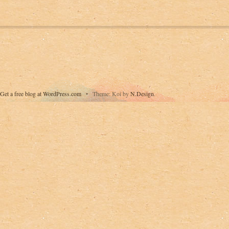
Get a free blog at WordPress.com
•
Theme: Koi by
N.Design
.