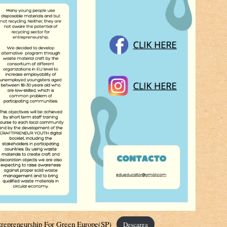
repreneurship For Green Europe(SP)
Descarga