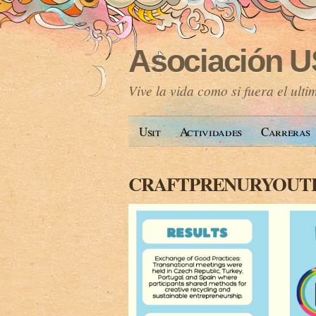
Asociación U
Vive la vida como si fuera el ulti
Usit
Actividades
Carreras
CRAFTPRENURYOUT