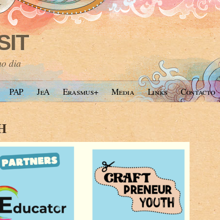
SIT
mo dia
PAP
JeA
Erasmus+
Media
Links
Contacto
H