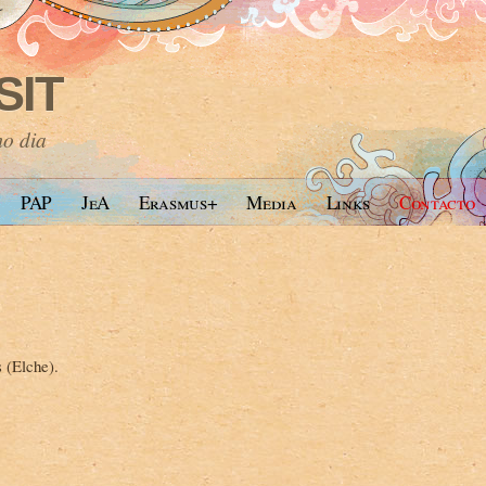
SIT
mo dia
PAP
JeA
Erasmus+
Media
Links
Contacto
 (Elche).