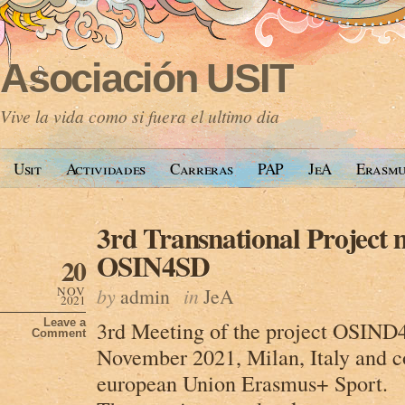
Asociación USIT
Vive la vida como si fuera el ultimo dia
Usit
Actividades
Carreras
PAP
JeA
Erasm
3rd Transnational Project 
OSIN4SD
20
NOV
by
admin
in
JeA
2021
Leave a
3rd Meeting of the project OSIND
Comment
November 2021, Milan, Italy and c
european Union Erasmus+ Sport.