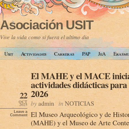
Asociación USIT
Vive la vida como si fuera el ultimo dia
Usit
Actividades
Carreras
PAP
JeA
Erasm
El MAHE y el MACE inicia
actividades didácticas para
2026
22
OCT
by
admin
in
NOTICIAS
2025
Leave a
El Museo Arqueológico y de Histor
Comment
(MAHE) y el Museo de Arte Con