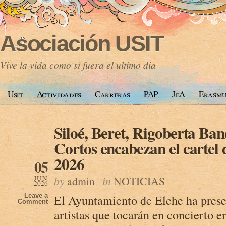
Asociación USIT
Vive la vida como si fuera el ultimo dia
Usit
Actividades
Carreras
PAP
JeA
Erasm
Siloé, Beret, Rigoberta Ban
Cortos encabezan el cartel 
2026
05
JUN
by
admin
in
NOTICIAS
2026
Leave a
El Ayuntamiento de Elche ha presen
Comment
artistas que tocarán en concierto e