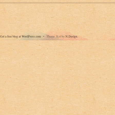
Get a free blog at WordPress.com
•
Theme: Koi by
N.Design
.