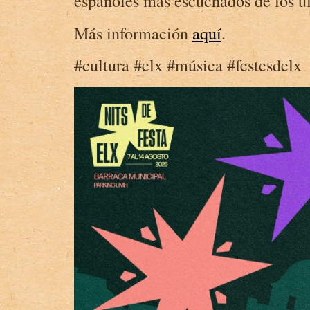
españoles más escuchados de los ú
Más información
aquí
.
#cultura #elx #música #festesdelx