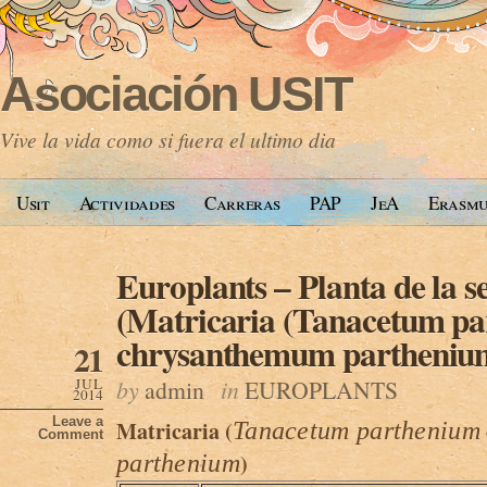
Asociación USIT
Vive la vida como si fuera el ultimo dia
Usit
Actividades
Carreras
PAP
JeA
Erasm
Europlants – Planta de la 
(Matricaria (Tanacetum pa
chrysanthemum partheniu
21
JUL
by
admin
in
EUROPLANTS
2014
Leave a
Matricaria (
Tanacetum parthenium
Comment
)
parthenium