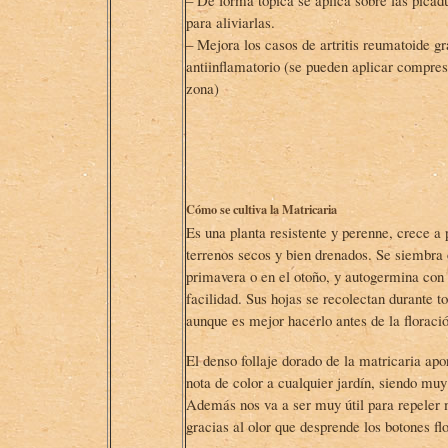
– De forma tópica se aplica sobre las picad
para aliviarlas.
– Mejora los casos de artritis reumatoide gr
antiinflamatorio (se pueden aplicar compres
zona)
Cómo se cultiva la Matricaria
Es una planta resistente y perenne, crece a 
terrenos secos y bien drenados. Se siembra 
primavera o en el otoño, y autogermina co
facilidad. Sus hojas se recolectan durante to
aunque es mejor hacerlo antes de la floració
El denso follaje dorado de la matricaria apo
nota de color a cualquier jardín, siendo muy
Además nos va a ser muy útil para repeler 
gracias al olor que desprende los botones flo