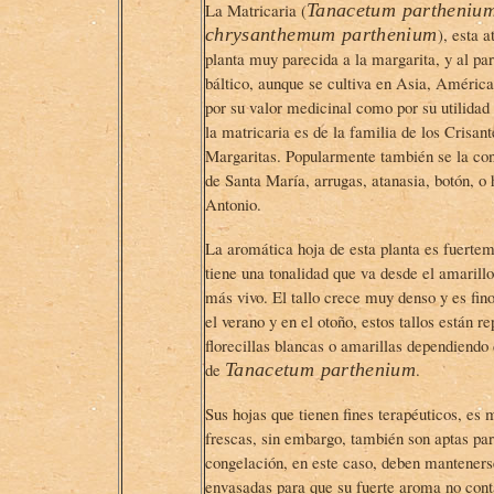
La Matricaria (
Tanacetum partheniu
chrysanthemum parthenium
), esta a
planta muy parecida a la margarita, y al pa
báltico, aunque se cultiva en Asia, América
por su valor medicinal como por su utilida
la matricaria
es de la familia de los Crisan
Margaritas. Popularmente también se la con
de Santa María, arrugas, atanasia, botón, o
Antonio.
La aromática hoja de esta planta es fuerte
tiene una tonalidad que va desde el amarillo
más vivo. El tallo crece muy denso y es fin
el verano y en el otoño, estos tallos están re
florecillas blancas o amarillas dependiendo 
de
Tanacetum parthenium
.
Sus hojas que tienen fines terapéuticos, es m
frescas, sin embargo, también son aptas par
congelación, en este caso, deben manteners
envasadas para que su fuerte aroma no con