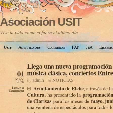
Asociación USIT
Vive la vida como si fuera el ultimo dia
Usit
Actividades
Carreras
PAP
JeA
Erasm
Llega una nueva programación 
música clásica, conciertos Entr
01
MAY
by
admin
in
NOTICIAS
2026
Ayuntamiento de Elche
El
, a través de l
Leave a
Comment
Cultura,
programación 
ha presentado la
de Clarisas
mayo, juni
para los meses de
una veintena de espectáculos para todos lo