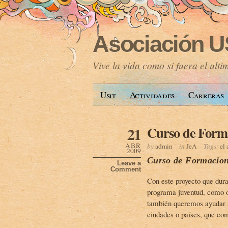
Asociación U
Vive la vida como si fuera el ulti
Usit
Actividades
Carreras
Curso de Forma
21
ABR
by
admin
in
JeA
Tags:
el 
2009
Curso de Formacion
Leave a
Comment
Con este proyecto que dura
programa juventud, como o
también queremos ayudar a
ciudades o países, que co