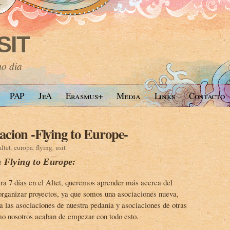
SIT
mo dia
PAP
JeA
Erasmus+
Media
Links
Contacto
cion -Flying to Europe-
altet
,
europa
,
flying
,
usit
 Flying to Europe:
ra 7 días en el Altet, queremos aprender más acerca del
rganizar proyectos, ya que somos una asociaciones nueva,
 las asociaciones de nuestra pedanía y asociaciones de otras
mo nosotros acaban de empezar con todo esto.