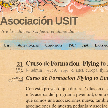
Asociación USIT
Vive la vida como si fuera el ultimo dia
Usit
Actividades
Carreras
PAP
JeA
Erasm
Curso de Formacion -Flying to
21
ABR
by
admin
in
JeA
Tags:
el altet
,
europa
,
flyi
2009
Curso de Formacion Flying to Eu
Leave a
Comment
Con este proyecto que durara 7 días en el
más acerca del programa juventud, como o
que somos una asociaciones nueva, tambi
asociaciones de nuestra pedanía y asociac