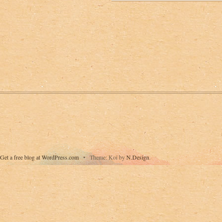
Get a free blog at WordPress.com
•
Theme: Koi by
N.Design
.